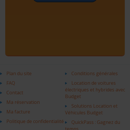
Plan du site
Conditions générales
FAQ
Location de voitures
électriques et hybrides avec
Contact
Budget
Ma réservation
Solutions Location et
Ma facture
Véhicules Budget
Politique de confidentialité
QuickPass : Gagnez du
temps