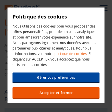
Politique des cookies
Location de voiture à
Nous utilisons des cookies pour vous proposer des
l’aéroport de Budapest
offres personnalisées, pour des raisons analytiques
et pour améliorer votre expérience sur notre site.
Nous partageons également nos données avec des
Au cœur de l’Europe centrale, la charmante capitale
partenaires publicitaires et analytiques. Pour plus
hongroise est un lieu d’exception qui se visite grâce à
d’informations, voir notre
politique de cookies
. En
la location de voiture. Budapest et sa région sont
cliquant sur ACCEPTER vous acceptez que nous
baignées de soleil en été, pour des vacances de rêve.
utilisions des cookies.
Louer une voiture à Budapest, c’est pratique et pas
cher pour se promener au gré de vos envies.
Gérer vos préférences
Agence de location de voitures à
Accepter et fermer
Budapest