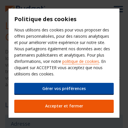
Politique des cookies
Location de voiture à
Nous utilisons des cookies pour vous proposer des
Genève
offres personnalisées, pour des raisons analytiques
et pour améliorer votre expérience sur notre site.
Nous partageons également nos données avec des
Depuis l’aéroport, n’hésitez pas à effectuer une
partenaires publicitaires et analytiques. Pour plus
location de voiture pour vous rendre dans le centre-
d’informations, voir notre
politique de cookies
. En
ville de Genève. La ville forme une agglomération
cliquant sur ACCEPTER vous acceptez que nous
transfrontalière autour du lac Léman. Pour louer une
utilisions des cookies.
voiture à prix mini, rendez-vous dans l'agence Budget
à l'aéroport de Genève.
Gérer vos préférences
Louez une voiture à Genève
Accepter et fermer
Adresse