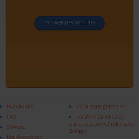
TROUVER DES VOITURES
Plan du site
Conditions générales
FAQ
Location de voitures
électriques et hybrides avec
Contact
Budget
Ma réservation